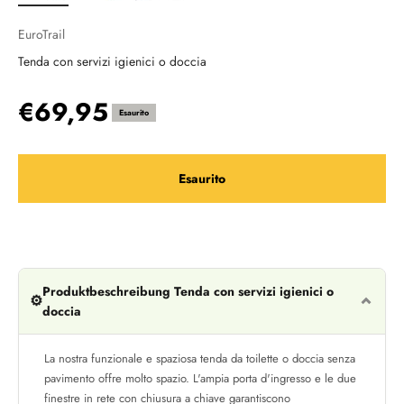
EuroTrail
Tenda con servizi igienici o doccia
Prezzo scontato
€69,95
Esaurito
Esaurito
Produktbeschreibung Tenda con servizi igienici o
⚙️
doccia
La nostra funzionale e spaziosa tenda da toilette o doccia senza
pavimento offre molto spazio. L'ampia porta d'ingresso e le due
finestre in rete con chiusura a chiave garantiscono