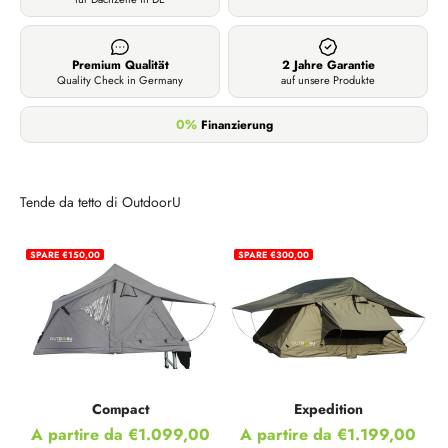
Premium Qualität
2 Jahre Garantie
Quality Check in Germany
auf unsere Produkte
0%
Finanzierung
Tende da tetto di OutdoorU
SPARE €150,00
SPARE €300,00
Compact
Expedition
Prezzo scontato
Prezzo scontato
A partire da €1.099,00
A partire da €1.199,00