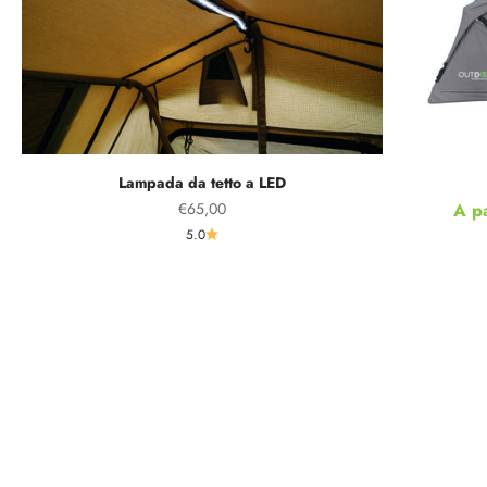
Lampada da tetto a LED
Prezzo scontato
Prez
€65,00
A p
5.0