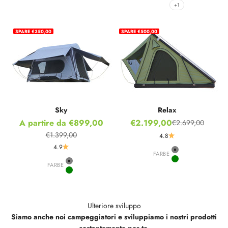
Khaki
+1
SPARE €350,00
SPARE €500,00
Sky
Relax
Prezzo scontato
Prezzo scontato
A partire da €899,00
€2.199,00
€2.699,00
Prezzo
€1.399,00
4.8
Prezzo
4.9
FARBE
Grey
Green
FARBE
Grey
Green
Ulteriore sviluppo
Siamo anche noi campeggiatori e sviluppiamo i nostri prodotti
costantemente per te.